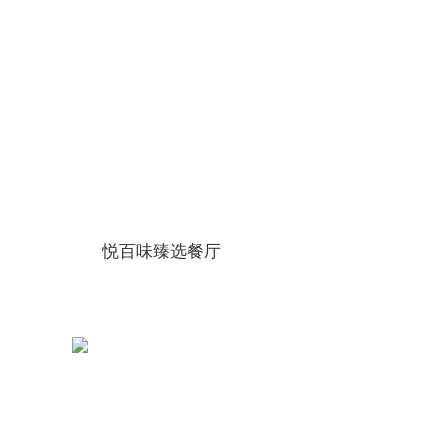
更多
悦百味臻选餐厅
更多