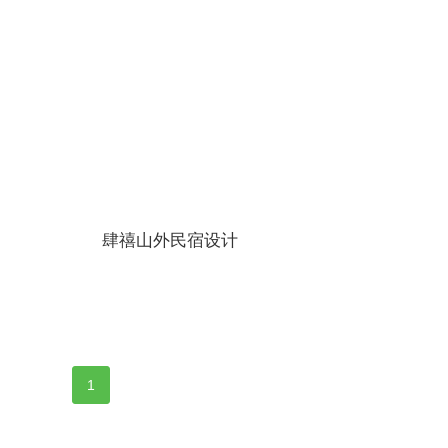
更多
肆禧山外民宿设计
更多
1